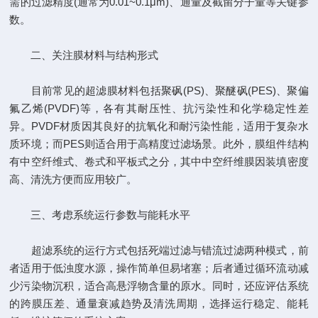
需的过滤精度(通常为0.01~0.1μm)、通量及截留分子量等关键参
数。
二、关注膜材料与结构形式
目前常见的超滤膜材料包括聚砜(PS)、聚醚砜(PES)、聚偏
氟乙烯(PVDF)等，各有其耐压性、抗污染性和化学稳定性差
异。PVDF材质因其良好的抗氧化和耐污染性能，适用于复杂水
质环境；而PES则适合用于高精度过滤场景。此外，膜组件结构
有中空纤维式、卷式和平板式之分，其中中空纤维膜因装填密度
高、清洗方便而应用较广。
三、考虑系统运行参数与能耗水平
超滤系统的运行方式包括死端过滤与错流过滤两种模式，前
者适用于低浊度水源，操作简单但易堵塞；后者通过循环流动减
少污染物沉积，适合高悬浮物含量的原水。同时，还应评估系统
的跨膜压差、通量衰减趋势及清洗周期，选择运行稳定、能耗