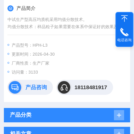
产品简介
中试生产型高压均质机采用均值分散技术。
均值分散技术：样品粒子如果需要在体系中保证好的效果及稳定
性，则必须使样品粒子达到一个好的粒径大小和分布。根据样品
电话咨询
特性选择合适的均质分散单元及工艺过程，可以大大提高效果，
产品型号：HPH-L3
缩短工艺摸索过程。
更新时间：2026-04-30
与传统均质分散技术相比，专业设计的均质分散单元可以更好的
达到匀化粒径提高分布的效果，并通过良好的温度控制系统控制
厂商性质：生产厂家
样品温度在最·佳的温度范围之内。
访问量：3133
产品咨询
18118481917
产品分类
相关文章