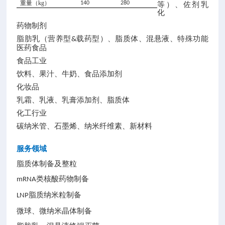
重量（
kg
）
140
280
等）、佐剂乳
化
药物制剂
脂肪乳（营养型
载药型）、脂质体、混悬液、特殊功能
&
医药食品
食品工业
饮料、果汁、牛奶、食品添加剂
化妆品
乳霜、乳液、乳膏添加剂、脂质体
化工行业
碳纳米管、石墨烯、纳米纤维素、新材料
服务领域
脂质体制备及整粒
类核酸药物制备
mRNA
脂质纳米粒制备
LNP
微球、微纳米晶体制备