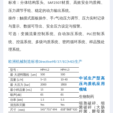
标准：分体结构泵头、
材质、高效安全均质阀、
SAF2507
压力调节手轮、稳定的动力输出系统。
操作：触摸式面板操作、手
气动压力调节、压力实时记录
/
与显示、数据可导出、安全压力设定与报警。
可选：变频流量控制系统、自动加压系统、
控制系
PLC
统、控温系统、多级均质系统、密闭循环系统、样品预处
理系统。
欧洲机械制造标准
生产
Directive98/37/EC(MD)
型号：
HPH-L2
HPH-L3
最·大
进料颗粒
500
500
[um]
中试生产型高
流量
5~15
10-40
[L/H]
压均质机
应用
最·大压力
2000
1800
[bar]
领域
最小样品量
15
30
[mL]
噪声
65
65
[dB]
生物制药
功率
1.5
5.5
[kW]
细胞破碎、细
清洗和灭菌
Yes
Yes
菌破碎（大肠
尺寸（
mm)
545*755*494
658*868*920
杆菌，酵母菌