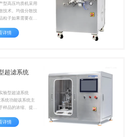
产型高压均质机采用
散技术。均值分散技
品粒子如果需要在体
证好的效果及稳定
看详情
必须使样品粒子达到
的粒径大小和分布。
品特性选择合适的均
单元及工艺过程，可
高...
型超滤系统
实验型超滤系统
L2系统功能该系统主
于样品的浓缩、提
析、置换缓冲液和溶
看详情
原等需求领域。过程
过无纸记录仪或液晶
示及记录样品的重