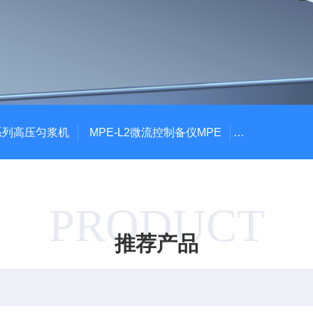
P系列高压匀浆机
MPE-L2微流控制备仪MPE
MPE-P1微
PRODUCT
推荐产品