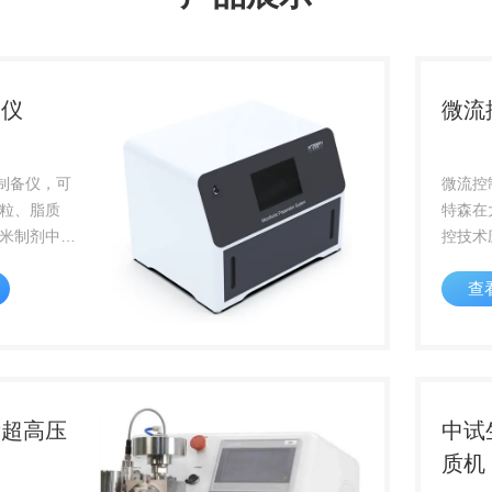
备仪
微流
控制备仪，可
微流控
粒、脂质
特森在
米制剂中试
控技术
，助力核酸
证实验
查
物DDS系统
的一款
艺验证
设备。
量超高压
中试
质机