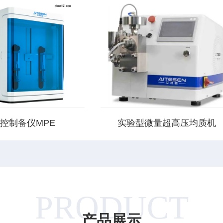
控制备仪MPE
实验型微量超高压均质机
MPE是苏州艾特森在大量
实验型微量超高压均质机采用均值分
微流控技术应用的工艺研究
技术。与传统均质分散技术相比，专
的基础上，特别开发的一款
设计的均质分散单元可以更好的达到
及早期工艺验证和技术开发
化粒径提高分布的效果，并通过良好
的微流控设备。
温度控制系统控制样品温度在最·佳
PRODUCT
度范围之内。
产品展示