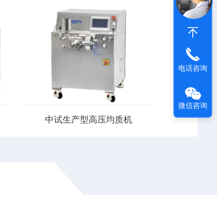
电话咨询
微信咨询
中试生产型高压均质机
生产
散
中试生产型高压均质机采用均值分散技
生产型高压均
业
术。均值分散技术：样品粒子如果需要
均值分散技术
匀
在体系中保证好的效果及稳定性，则必
系中保证好的
的
须使样品粒子达到一个好的粒径大小和
样品粒子达
的温
分布。根据样品特性选择合适的均质分
布。根据样品
散单元及工艺过程，可以大大提高...
单元及工艺过程