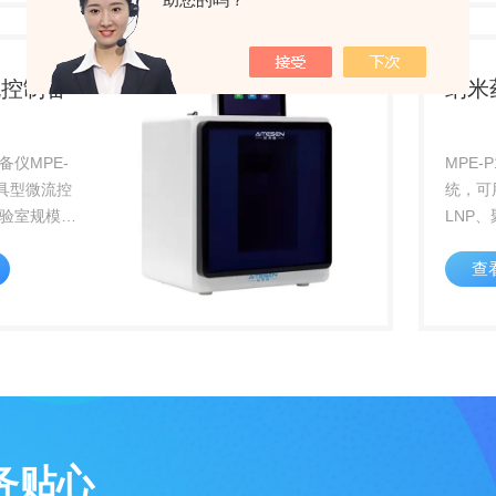
，可以大大
量、过
力、透过
流控制备
纳米
备仪MPE-
MPE
工具型微流控
统，可
验室规模微
LNP
质量评价、
质体Li
查
工具，也是
Emul
究的重要帮
十mL
艺开发
用集成式
务贴心