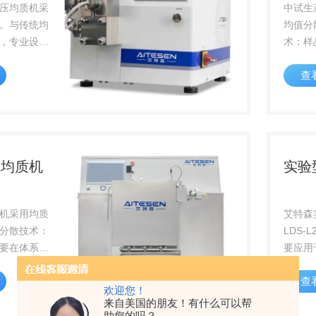
压均质机采
中试生
。与传统均
均值分
，专业设计
术：样
可以更好的
系中保
查
高分布的效
性，则
的温度控制
一个好
度在最·佳
根据样
。
质分散
以大大提
压均质机
实验
机采用均质
艾特森
分散技术：
LDS-
要在体系中
要应用
稳定性，则
纯、透
查
达到一个好
液除热
欢迎您！
布。根据样
中可通
来自美国的朋友！有什么可以帮
的均质分散
助您的吗？
面板显