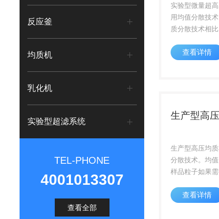
实验型微量超高
用均值分散技术
反应釜
质分散技术相比
的均质分散单元
查看详情
达到匀化粒径提
均质机
果，并通过良好
系统控制样品温
乳化机
的温度范围之内
生产型高
实验型超滤系统
生产型高压均质
TEL-PHONE
分散技术。均值
样品粒子如果需
4001013307
保证好的效果及
查看详情
必须使样品粒子
的粒径大小和分
查看全部
品特性选择合适