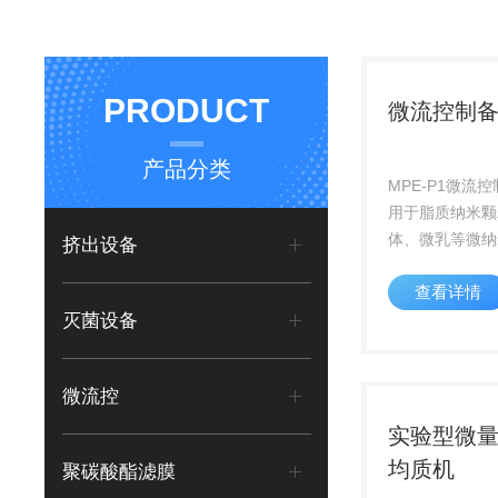
PRODUCT
微流控制
产品分类
MPE-P1微流
用于脂质纳米颗
体、微乳等微纳
挤出设备
规制备工艺开发
查看详情
药物、小分子药
灭菌设备
的产业化研究。
微流控
实验型微
均质机
聚碳酸酯滤膜