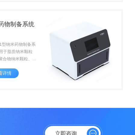
膜前压力、回流压
压力、...
药物制备系统
-P1型纳米药物制备系
用于脂质纳米颗粒
、聚合物纳米颗粒、脂
posome、微乳
看详情
sion等微纳米制剂，几
至10L以上规模制备工
和工艺验证。设备采
触屏操...
立即咨询