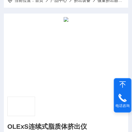
当前位置：
首页
产品中心
挤出设备
微量挤出器
O
电话咨询
OLExS连续式脂质体挤出仪