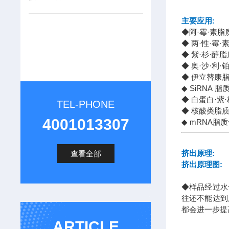
主要应用:
◆阿·霉·素脂
◆ 两·性·霉·
◆ 紫·杉·醇
◆ 奥·沙·利
◆ 伊立替康
◆ SiRNA 
◆ 白蛋白·紫
TEL-PHONE
◆ 核酸类脂
4001013307
◆ mRNA脂
挤出原理:
查看全部
挤出原理图:
◆样品经过水
往还不能达到
都会进一步提
ARTICLE