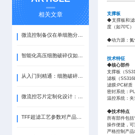
支撑板
相关文章
◆支撑板和滤
度（如70℃）
微流控制备仪在单细胞分析中的重要角色
◆动力源：氮
智能化高压细胞破碎仪如何重塑生物样品处理流程
技术特征
◆核心部件
支撑板（SS3
从入门到精通：细胞破碎仪的功率、时间与间歇比设定技巧
滤板（SS31
滤膜:PC材
密封系统：P
微流控芯片定制化设计：MPE设备性能优化的关键一步
温控系统：夹
◆技术特点
TFF超滤工艺参数对产品回收率和纯度的影响分析
所有部件包括“
操作便捷，可
严格控制产品