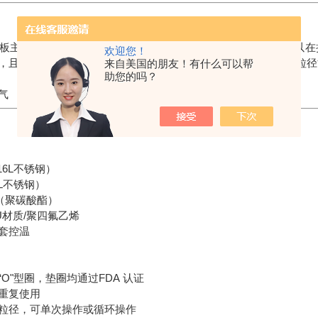
板主要起到支撑滤膜的作用。 由于磷脂有一定的相变温度，所以
欢迎您！
，且在使用过程中需保持在此温度。通常的脂质体品种挤出之后粒径能达到 
来自美国的朋友！有什么可以帮
助您的吗？
气
16L不锈钢）
6L不锈钢）
质（聚碳酸酯）
U材质/聚四氟乙烯
套控温
O"型圈，垫圈均通过FDA 认证
重复使用
粒径，可单次操作或循环操作