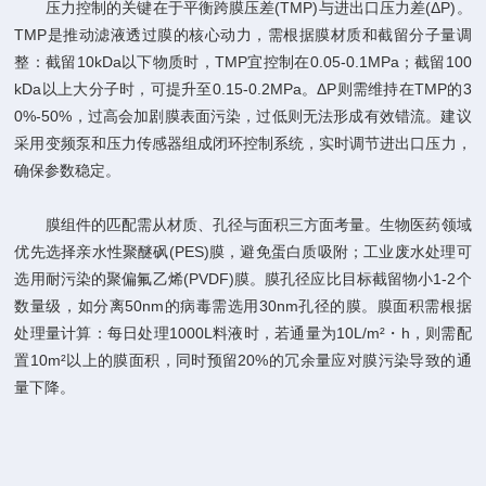
压力控制的关键在于平衡跨膜压差(TMP)与进出口压力差(ΔP)。
TMP是推动滤液透过膜的核心动力，需根据膜材质和截留分子量调
整：截留10kDa以下物质时，TMP宜控制在0.05-0.1MPa；截留100
kDa以上大分子时，可提升至0.15-0.2MPa。ΔP则需维持在TMP的3
0%-50%，过高会加剧膜表面污染，过低则无法形成有效错流。建议
采用变频泵和压力传感器组成闭环控制系统，实时调节进出口压力，
确保参数稳定。​
膜组件的匹配需从材质、孔径与面积三方面考量。生物医药领域
优先选择亲水性聚醚砜(PES)膜，避免蛋白质吸附；工业废水处理可
选用耐污染的聚偏氟乙烯(PVDF)膜。膜孔径应比目标截留物小1-2个
数量级，如分离50nm的病毒需选用30nm孔径的膜。膜面积需根据
处理量计算：每日处理1000L料液时，若通量为10L/m²・h，则需配
置10m²以上的膜面积，同时预留20%的冗余量应对膜污染导致的通
量下降。​