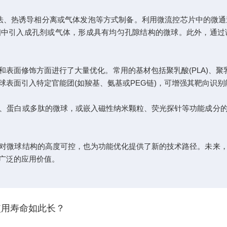
法、热诱导相分离或气体发泡等方式制备。利用微流控芯片中的微
在内水相中引入成孔剂或气体，形成具有均匀孔隙结构的微球。此外，
修饰方面进行了大量优化。常用的基材包括聚乳酸(PLA)、聚乳酸
球表面引入特定官能团(如羧基、氨基或PEG链)，可增强其靶向识
蛋白或多肽的微球，或嵌入磁性纳米颗粒、荧光探针等功能成分的
微球结构的高度可控，也为功能优化提供了新的技术路径。未来，
广泛的应用价值。
使用寿命如此长？