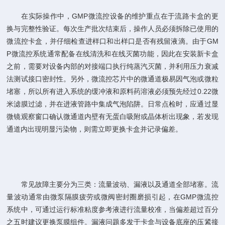
在实际操作中，GMP微流控设备的维护重点在于流路卡盒的更
换与完整性验证。每次生产批次结束后，操作人员必须拆除已使用的
微流控卡盒，并仔细检查进样口和出样口是否有残留液滴。由于GM
P微流控系统通常配备在线清洗和在线灭菌功能，因此在安装新卡盒
之前，需要对设备内部的对接端口执行纯蒸汽灭菌，并利用压力衰减
法测试接口密封性。另外，微流控芯片中的微通道极易因气泡或微粒
堵塞，所以所有进入系统的缓冲液和原料药溶液必须预先经过0.22微
米滤膜过滤，并在进液管路中集成气泡陷阱。日常点检时，应通过显
微镜观察窗口确认微通道内壁有无蛋白吸附或晶体析出现象，若发现
通道内出现明显污染物，则需立即更换卡盒并记录偏差。
常见故障主要分为三类：流量波动、漏液以及通道全部堵塞。流
量波动通常由微泵隔膜疲劳或微阀密封圈磨损引起，在GMP微流控
系统中，可通过运行标准粘度参考液进行流量校准，当偏差超过百分
之五时建议更换泵膜组件。漏液问题多发于卡盒与设备底座的压紧接