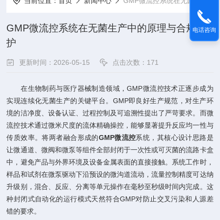
当前位置：
首页
新闻中心
GMP微流控系统在无菌生产中的原理与合规维护
GMP微流控系统在无菌生产中的原理与合规维
电话咨询
护
更新时间：2026-05-15
点击次数：171
在生物制药与医疗器械制造领域，GMP微流控技术正逐步成为
实现连续化无菌生产的关键平台。GMP即良好生产规范，对生产环
境的洁净度、设备认证、过程控制及可追溯性提出了严苛要求。而微
流控技术通过微米尺度的流体精确操控，能够显著提升反应均一性与
传质效率。将两者融合形成的
GMP微流控
系统，其核心设计思路是
让微通道、微阀和微泵等组件全部封闭于一次性或可灭菌的流路卡盒
中，避免产品与外界环境及设备金属表面的直接接触。系统工作时，
样品和试剂在微泵驱动下沿预设的微沟道流动，流量控制精度可达纳
升级别，混合、反应、分离等单元操作在毫秒至秒级时间内完成。这
种封闭式自动化的运行模式天然符合GMP对防止交叉污染和人源差
错的要求。