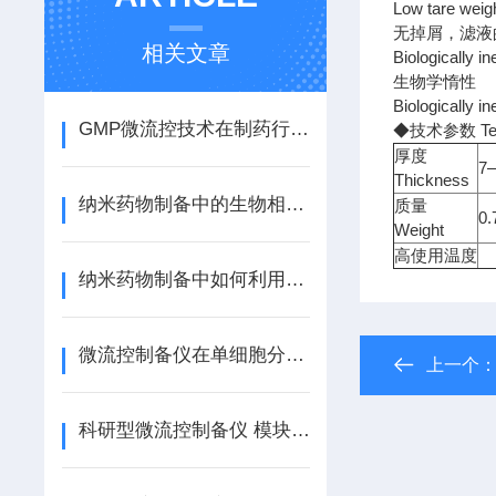
Low tare weig
无掉屑，滤液
相关文章
Biologically in
生物学惰性
Biologically in
GMP微流控技术在制药行业的应用与挑战
◆技术参数 Tech
厚度
7
Thickness
纳米药物制备中的生物相容性问题
质量
0
Weight
高使用温度
纳米药物制备中如何利用表面修饰来增强药物的效果？
微流控制备仪在单细胞分析中的重要角色
上一个
科研型微流控制备仪 模块化设计易调试