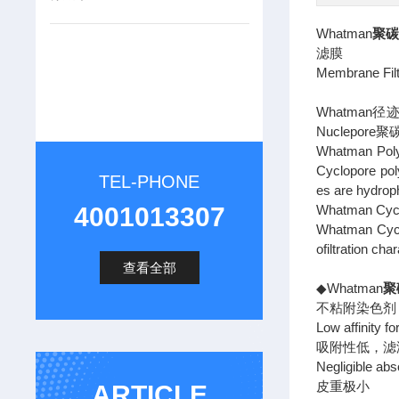
Whatman
聚
滤膜
Membrane Fil
Whatma
Nuclep
Whatman Polyc
Cyclopore po
TEL-PHONE
es are hydroph
4001013307
Whatman
Whatman Cyclo
ofiltration ch
查看全部
◆Whatman
聚
不粘附染色剂
Low affinity f
吸附性低，滤
Negligible abs
皮重极小
ARTICLE