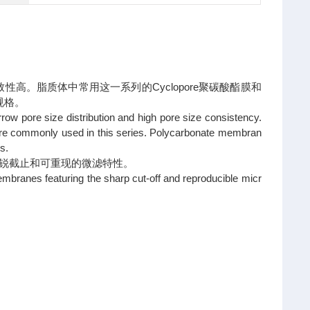
高。脂质体中常用这一系列的Cyclopore聚碳酸酯膜和
规格。
w pore size distribution and high pore size consistency.
e commonly used in this series. Polycarbonate membran
s.
器的尖锐截止和可重现的微滤特性。
ranes featuring the sharp cut-off and reproducible micr