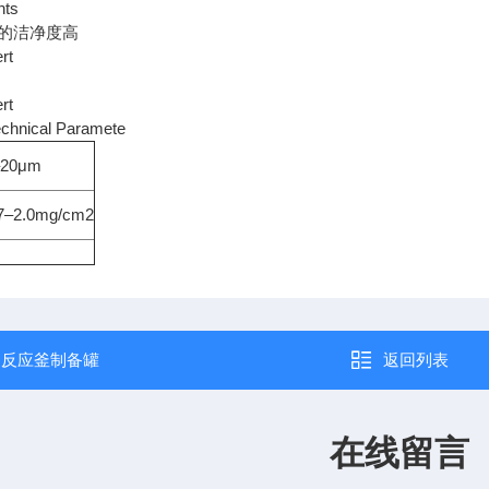
hts
的洁净度高
ert
ert
nical Paramete
–20μm
.7–2.0mg/cm2
：
反应釜制备罐
返回列表
在线留言