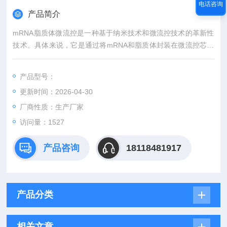
电话咨询
产品简介
mRNA脂质体微流控是一种基于纳米技术和微流控技术的革新性
技术。具体来说，它是通过将mRNA和脂质体封装在微流控芯片
中，并使用微泵和微阀控制液体流动，实现对mRNA的高效解封
和释放。由于芯片的特殊结构和高精度的控制，这种技术可以克
产品型号：
服传统的限制，如RNA易降解、蛋白质易干扰、转染效率低等问
更新时间：2026-04-30
题。
厂商性质：生产厂家
访问量：1527
产品咨询
18118481917
产品分类
相关文章