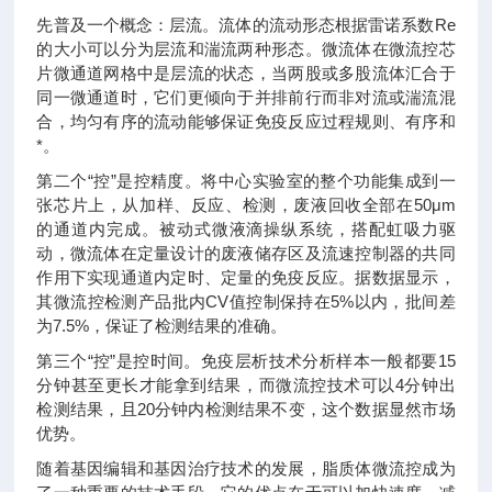
先普及一个概念：层流。流体的流动形态根据雷诺系数Re
的大小可以分为层流和湍流两种形态。微流体在微流控芯
片微通道网格中是层流的状态，当两股或多股流体汇合于
同一微通道时，它们更倾向于并排前行而非对流或湍流混
合，均匀有序的流动能够保证免疫反应过程规则、有序和
*。
第二个“控”是控精度。将中心实验室的整个功能集成到一
张芯片上，从加样、反应、检测，废液回收全部在50μm
的通道内完成。被动式微液滴操纵系统，搭配虹吸力驱
动，微流体在定量设计的废液储存区及流速控制器的共同
作用下实现通道内定时、定量的免疫反应。据数据显示，
其微流控检测产品批内CV值控制保持在5%以内，批间差
为7.5%，保证了检测结果的准确。
第三个“控”是控时间。免疫层析技术分析样本一般都要15
分钟甚至更长才能拿到结果，而微流控技术可以4分钟出
检测结果，且20分钟内检测结果不变，这个数据显然市场
优势。
随着基因编辑和基因治疗技术的发展，脂质体微流控成为