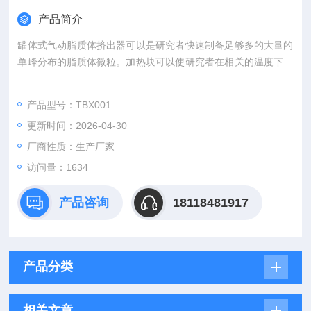
产品简介
罐体式气动脂质体挤出器可以是研究者快速制备足够多的大量的
单峰分布的脂质体微粒。加热块可以使研究者在相关的温度下挤
出单峰分布的脂质体微粒，这个对于转变温度高于室温的磷脂非
常重要。挤出器部件主要由特氟龙和不锈钢组成。能实现快速清
产品型号：TBX001
洗所有部件，减少了从不同种类磷脂得到所需囊泡的时间。该套
更新时间：2026-04-30
仪器使用方便，装卸简单。本公司也提供该套仪器的所有配件。
厂商性质：生产厂家
访问量：1634
产品咨询
18118481917
产品分类
相关文章