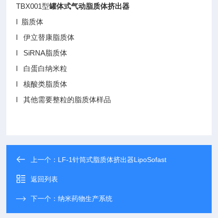
TBX001型
罐体式气动脂质体挤出器
l 脂质体
l 伊立替康脂质体
l SiRNA脂质体
l 白蛋白纳米粒
l 核酸类脂质体
l 其他需要整粒的脂质体样品
上一个：
LF-1针筒式脂质体挤出器LipoSofast
返回列表
下一个：
纳米药物生产系统